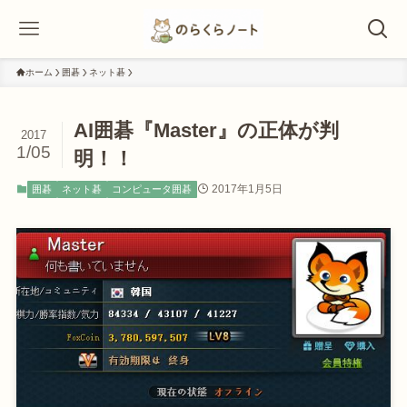
ホーム
囲碁
ネット碁
AI囲碁『Master』の正体が判
2017
1/05
明！！
2017年1月5日
囲碁
ネット碁
コンピュータ囲碁