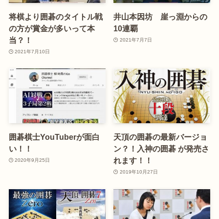
将棋より囲碁のタイトル戦
井山本因坊 崖っ淵からの
の方が賞金が多いって本
10連覇
当？！
2021年7月7日
2021年7月10日
囲碁棋士YouTuberが面白
天頂の囲碁の最新バージョ
い！！
ン？！入神の囲碁 が発売さ
れます！！
2020年9月25日
2019年10月27日